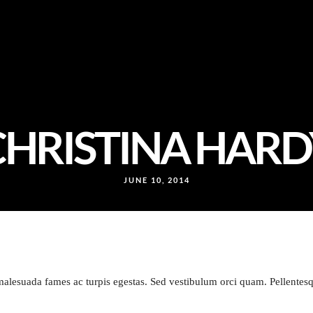
CHRISTINA HARD
JUNE 10, 2014
t malesuada fames ac turpis egestas. Sed vestibulum orci quam. Pellentes